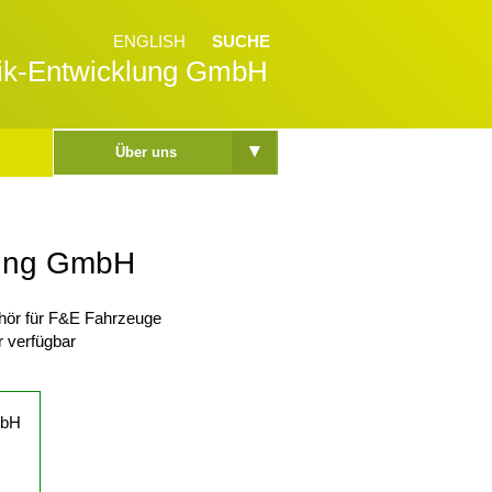
ENGLISH
SUCHE
nik-Entwicklung GmbH
▾
Über uns
klung GmbH
hör für F&E Fahrzeuge
r verfügbar
mbH